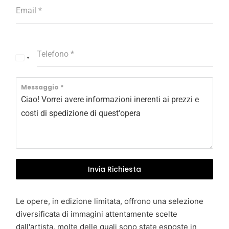
Email
*
Telefono
*
I
t
a
Messaggio
*
l
y
+
3
9
Invia Richiesta
Le opere, in edizione limitata, offrono una selezione
diversificata di immagini attentamente scelte
dall'artista, molte delle quali sono state esposte in