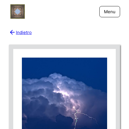
Menu
Indietro
Bio
Giornali
New York - Riflessi
Fiume Niger