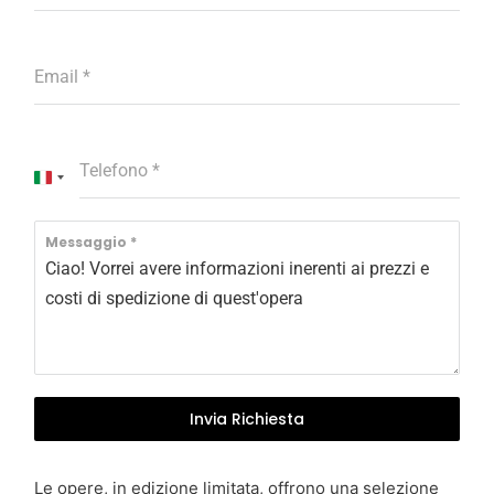
Email
*
Telefono
*
I
t
a
Messaggio
*
l
y
+
3
9
Invia Richiesta
Le opere, in edizione limitata, offrono una selezione