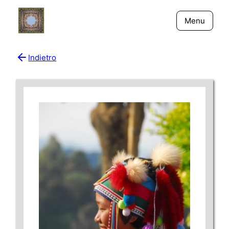
Menu
Indietro
Bio
Giornali
New York - Riflessi
Fiume Niger