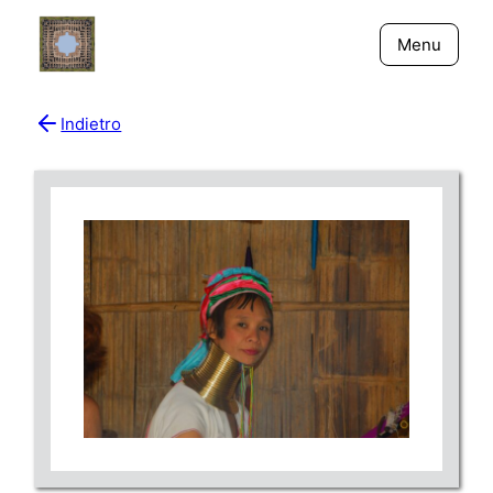
Menu
Indietro
Bio
Giornali
New York - Riflessi
Fiume Niger