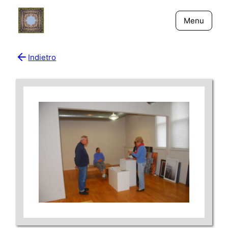
Menu
Indietro
Bio
Giornali
New York - Riflessi
Fiume Niger