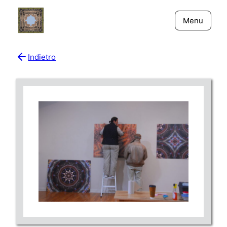
Menu
Indietro
Bio
Giornali
New York - Riflessi
Fiume Niger