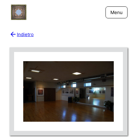
Menu
Indietro
Bio
Giornali
New York - Riflessi
Fiume Niger