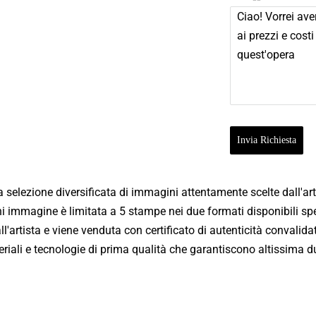
Fiume Niger
Fiume Mekong
USA - Wisconsin - Monroe Arts Center (2011)
Fiume Gange
USA - Wisconsin - Monroe Clinic (2013)
Volti dal Mondo
Svizzera - Nidau (2011)
Vetro Acrilico
Invia Richiesta
Mestieri dal Mondo
Isole Eolie - Filicudi - Mostra Personale (2010)
Dibond Aluminum
Elaborazioni
Isole Eolie - Filicudi - Biennale d'Arte (2011)
a selezione diversificata di immagini attentamente scelte dall'ar
Forex
Mandala
ni immagine è limitata a 5 stampe nei due formati disponibili spe
Sant'Oreste - Mostra Itinere (2015)
'artista e viene venduta con certificato di autenticità convalid
Danza delle Maschere
iali e tecnologie di prima qualità che garantiscono altissima dur
Roma - Via Margutta - Galleria Vittoria (2014)
Temporale
Venezia - Galleria Spiazzi (2024)