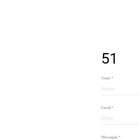
51
Nome
*
Bio
Email
*
Giornali
New York - Riflessi
Messaggio
*