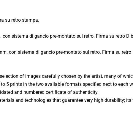
Roma - Città dell'Altra Economia (2014)
a su retro stampa.
 con sistema di gancio pre-montato sul retro. Firma su retro Di
mm. con sistema di gancio pre-montato sul retro. Firma su retro
 selection of images carefully chosen by the artist, many of whi
d to 5 prints in the two available formats specified next to each
lidated and numbered certificate of authenticity.
rials and technologies that guarantee very high durability; its f