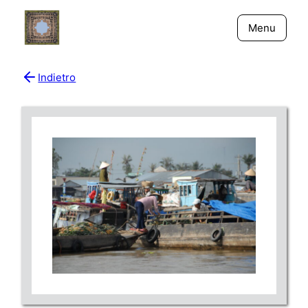
Menu
Indietro
Bio
Giornali
New York - Riflessi
Fiume Niger