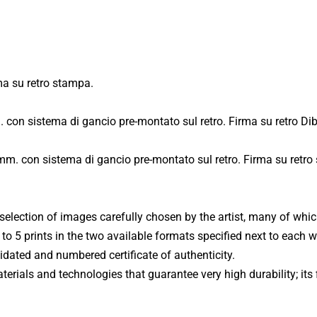
Fiume Niger
Fiume Mekong
USA - Wisconsin - Monroe Arts Center (2011)
Fiume Gange
a su retro stampa.
USA - Wisconsin - Monroe Clinic (2013)
Volti dal Mondo
 con sistema di gancio pre-montato sul retro. Firma su retro Di
Svizzera - Nidau (2011)
Vetro Acrilico
Mestieri dal Mondo
Isole Eolie - Filicudi - Mostra Personale (2010)
mm. con sistema di gancio pre-montato sul retro. Firma su retro
Dibond Aluminum
Elaborazioni
Isole Eolie - Filicudi - Biennale d'Arte (2011)
Forex
Mandala
 selection of images carefully chosen by the artist, many of whi
Sant'Oreste - Mostra Itinere (2015)
d to 5 prints in the two available formats specified next to each
Danza delle Maschere
lidated and numbered certificate of authenticity.
Roma - Via Margutta - Galleria Vittoria (2014)
rials and technologies that guarantee very high durability; its f
Temporale
Venezia - Galleria Spiazzi (2024)