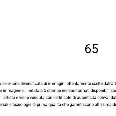
65
Bio
a selezione diversificata di immagini attentamente scelte dall'ar
ni immagine è limitata a 5 stampe nei due formati disponibili spe
Giornali
'artista e viene venduta con certificato di autenticità convalid
iali e tecnologie di prima qualità che garantiscono altissima dur
New York - Riflessi