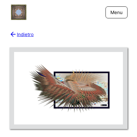
Menu
Indietro
Bio
Giornali
New York - Riflessi
Fiume Niger