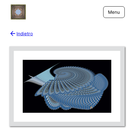
Menu
Indietro
Bio
Giornali
New York - Riflessi
Fiume Niger