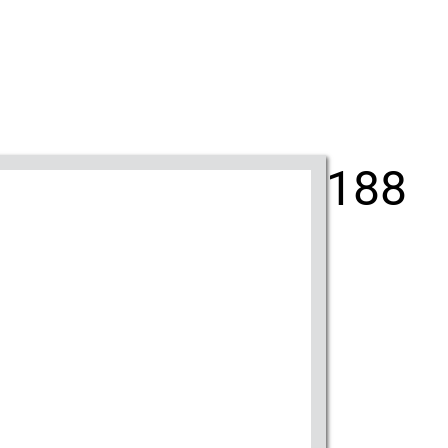
188
Bio
Giornali
New York - Riflessi