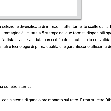
Fiume Niger
Fiume Mekong
USA - Wisconsin - Monroe Arts Center (2011)
a selezione diversificata di immagini attentamente scelte dall'ar
Fiume Gange
USA - Wisconsin - Monroe Clinic (2013)
ni immagine è limitata a 5 stampe nei due formati disponibili spe
Volti dal Mondo
'artista e viene venduta con certificato di autenticità convalid
Svizzera - Nidau (2011)
iali e tecnologie di prima qualità che garantiscono altissima dur
Vetro Acrilico
Mestieri dal Mondo
Isole Eolie - Filicudi - Mostra Personale (2010)
Dibond Aluminum
Elaborazioni
Isole Eolie - Filicudi - Biennale d'Arte (2011)
Forex
Mandala
Sant'Oreste - Mostra Itinere (2015)
Danza delle Maschere
a su retro stampa.
Roma - Via Margutta - Galleria Vittoria (2014)
Temporale
 con sistema di gancio pre-montato sul retro. Firma su retro Di
Venezia - Galleria Spiazzi (2024)