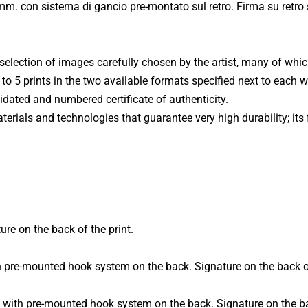
Roma - Città dell'Altra Economia (2014)
mm. con sistema di gancio pre-montato sul retro. Firma su retro
 selection of images carefully chosen by the artist, many of whi
d to 5 prints in the two available formats specified next to each
lidated and numbered certificate of authenticity.
rials and technologies that guarantee very high durability; its f
ure on the back of the print.
 pre-mounted hook system on the back. Signature on the back of
m. with pre-mounted hook system on the back. Signature on the ba