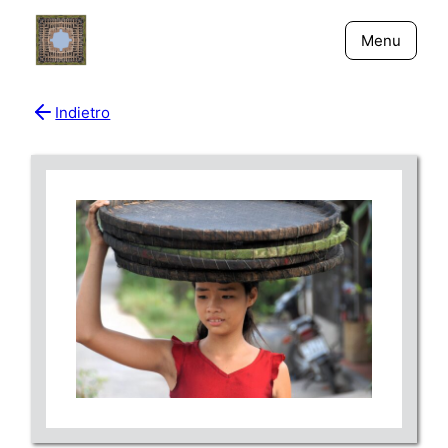
Menu
Indietro
Bio
Giornali
New York - Riflessi
Fiume Niger