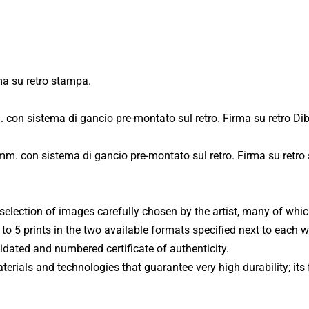
Fiume Niger
Fiume Mekong
USA - Wisconsin - Monroe Arts Center (2011)
Fiume Gange
a su retro stampa.
USA - Wisconsin - Monroe Clinic (2013)
Volti dal Mondo
 con sistema di gancio pre-montato sul retro. Firma su retro Di
Svizzera - Nidau (2011)
Vetro Acrilico
Mestieri dal Mondo
Isole Eolie - Filicudi - Mostra Personale (2010)
mm. con sistema di gancio pre-montato sul retro. Firma su retro
Dibond Aluminum
Elaborazioni
Isole Eolie - Filicudi - Biennale d'Arte (2011)
Forex
Mandala
 selection of images carefully chosen by the artist, many of whi
Sant'Oreste - Mostra Itinere (2015)
d to 5 prints in the two available formats specified next to each
Danza delle Maschere
lidated and numbered certificate of authenticity.
Roma - Via Margutta - Galleria Vittoria (2014)
rials and technologies that guarantee very high durability; its f
Temporale
Venezia - Galleria Spiazzi (2024)