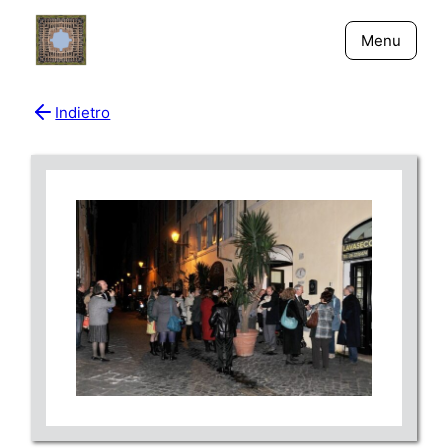
Menu
Indietro
Bio
Giornali
New York - Riflessi
Fiume Niger