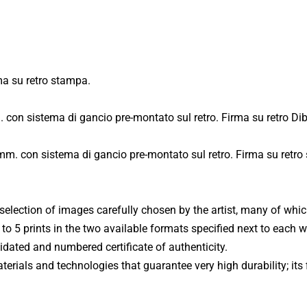
Fiume Niger
Fiume Mekong
USA - Wisconsin - Monroe Arts Center (2011)
Fiume Gange
a su retro stampa.
USA - Wisconsin - Monroe Clinic (2013)
Volti dal Mondo
 con sistema di gancio pre-montato sul retro. Firma su retro Di
Svizzera - Nidau (2011)
Vetro Acrilico
Mestieri dal Mondo
Isole Eolie - Filicudi - Mostra Personale (2010)
mm. con sistema di gancio pre-montato sul retro. Firma su retro
Dibond Aluminum
Elaborazioni
Isole Eolie - Filicudi - Biennale d'Arte (2011)
Forex
Mandala
 selection of images carefully chosen by the artist, many of whi
Sant'Oreste - Mostra Itinere (2015)
d to 5 prints in the two available formats specified next to each
Danza delle Maschere
lidated and numbered certificate of authenticity.
Roma - Via Margutta - Galleria Vittoria (2014)
rials and technologies that guarantee very high durability; its f
Temporale
Venezia - Galleria Spiazzi (2024)