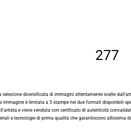
277
Bio
a selezione diversificata di immagini attentamente scelte dall'ar
ni immagine è limitata a 5 stampe nei due formati disponibili spe
Giornali
'artista e viene venduta con certificato di autenticità convalid
iali e tecnologie di prima qualità che garantiscono altissima dur
New York - Riflessi