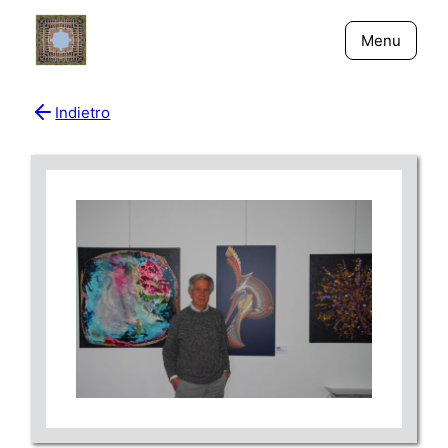
Menu
Indietro
Bio
Giornali
New York - Riflessi
Fiume Niger