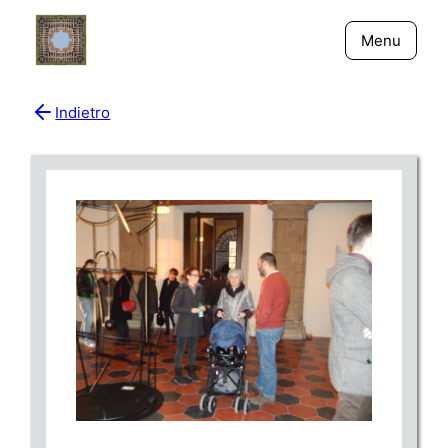
Menu
Indietro
Bio
Giornali
New York - Riflessi
Fiume Niger