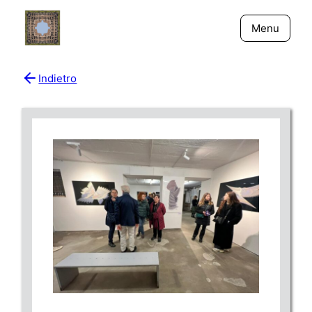
Menu
Indietro
Bio
Giornali
New York - Riflessi
Fiume Niger