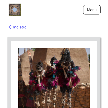
Menu
Indietro
Bio
Giornali
New York - Riflessi
Fiume Niger