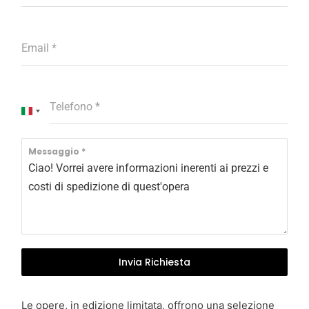
Email
*
Telefono
*
I
t
a
Messaggio
*
l
y
+
3
9
Invia Richiesta
Le opere, in edizione limitata, offrono una selezione