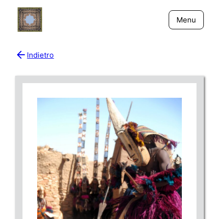
Menu
Indietro
Bio
Giornali
New York - Riflessi
Fiume Niger