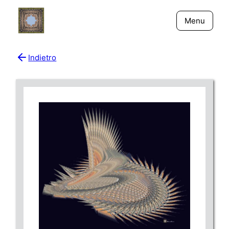
Menu
Indietro
Bio
Giornali
New York - Riflessi
Fiume Niger